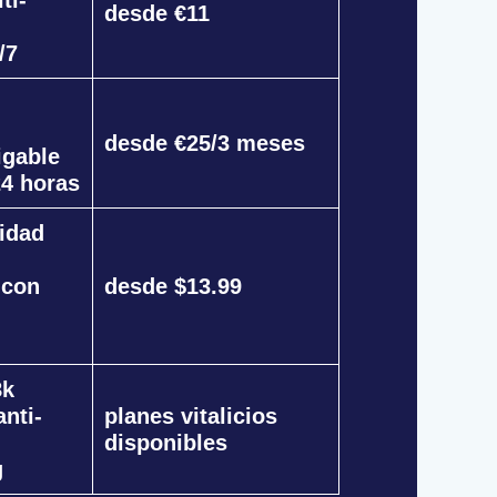
desde €11
/7
desde €25/3 meses
igable
24 horas
lidad
 con
desde $13.99
8k
anti-
planes vitalicios
disponibles
g