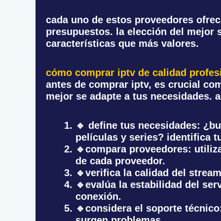
cada uno de estos proveedores ofrec
presupuestos. la elección del mejor s
características que más valores.
cómo comprar iptv de calidad profes
antes de comprar iptv, es crucial com
mejor se adapte a tus necesidades. 
🔹
define tus necesidades
: ¿b
películas y series? identifica t
🔹
compara proveedores
: utili
de cada proveedor.
🔹
verifica la calidad del strea
🔹
evalúa la estabilidad del ser
conexión.
🔹
considera el soporte técnico
surgen problemas.