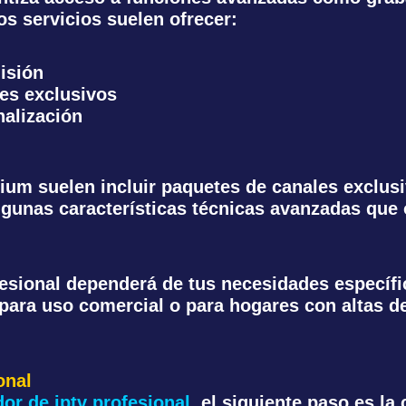
os servicios suelen ofrecer:
isión
les exclusivos
alización
emium suelen incluir paquetes de canales exclus
algunas características técnicas avanzadas que 
fesional dependerá de tus necesidades específ
 para uso comercial o para hogares con altas 
onal
or de iptv profesional
, el siguiente paso es la