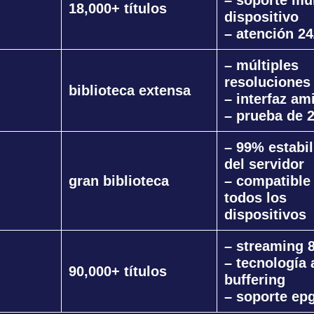
18,000+ títulos
dispositivo
– atención 24
– múltiples
resoluciones
biblioteca extensa
– interfaz am
– prueba de 
– 99% estabi
del servidor
gran biblioteca
– compatible
todos los
dispositivos
– streaming 
– tecnología 
90,000+ títulos
buffering
– soporte ep