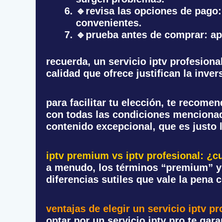
🔹
revisa las opciones de pago
convenientes.
🔹
prueba antes de comprar
: a
recuerda, un servicio iptv profesiona
calidad que ofrece justifican la inver
para facilitar tu elección, te recom
con todas las condiciones mencionada
contenido excepcional, que es justo 
iptv premium vs iptv profesional: ¿cu
a menudo, los términos “premium” y “
diferencias sutiles que vale la pena 
ventajas de elegir un servicio iptv pr
optar por un servicio iptv pro te ga