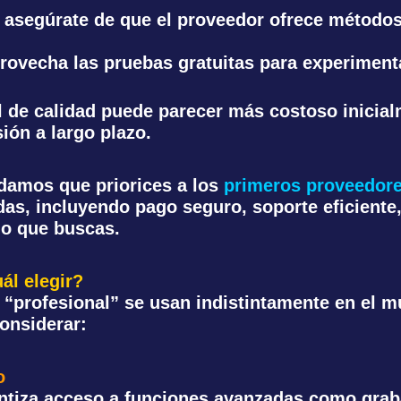
: asegúrate de que el proveedor ofrece método
provecha las pruebas gratuitas para experiment
l de calidad puede parecer más costoso inicialm
sión a largo plazo.
endamos que priorices a los
primeros proveedor
s, incluyendo pago seguro, soporte eficiente,
lo que buscas.
ál elegir?
profesional” se usan indistintamente en el mu
considerar:
o
rantiza acceso a funciones avanzadas como grab